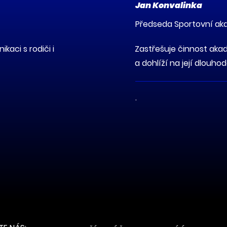
Jan Konvalinka
Předseda Sportovní ak
kaci s rodiči i
Zastřešuje činnost akad
a dohlíží na její dlouho
.