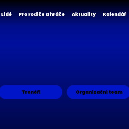
Lidé
Pro rodiče a hráče
Aktuality
Kalendář
Trenéři
Organizační team