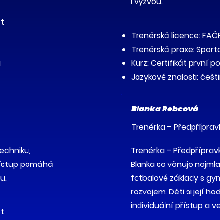
i výzvou.
át
Trenérská licence: FAČR
Trenérská praxe: Sport
a
Kurz: Certifikát první p
Jazykové znalosti: češti
Blanka Rebcová
Trenérka – Předpříprav
techniku,
Trenérka – Předpříprav
přístup pomáhá
Blanka se věnuje nejml
u.
fotbalové základy s g
rozvojem. Děti si její h
individuální přístup a 
át