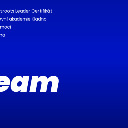
sroots Leader Certifikát
ovní akademie Kladno
omoci
ina
team