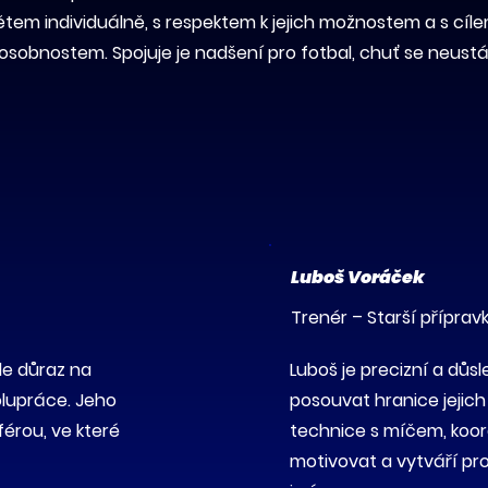
dětem individuálně, s respektem k jejich možnostem a s cíl
o osobnostem. Spojuje je nadšení pro fotbal, chuť se neust
Luboš Voráček
Trenér – Starší příprav
de důraz na
Luboš je precizní a dů
olupráce. Jeho
posouvat hranice jejic
férou, ve které
technice s míčem, koord
motivovat a vytváří pro