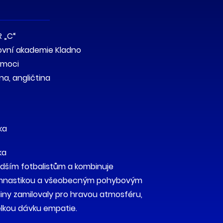
 „C“
ovní akademie Kladno
omoci
na, angličtina
ka
ka
adším fotbalistům a kombinuje
ymnastikou a všeobecným pohybovým
odiny zamilovaly pro hravou atmosféru,
velkou dávku empatie.