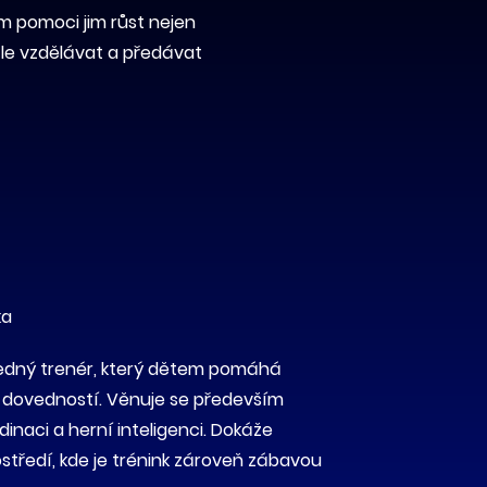
em pomoci jim růst nejen
ále vzdělávat a předávat
ka
sledný trenér, který dětem pomáhá
h dovedností. Věnuje se především
inaci a herní inteligenci. Dokáže
středí, kde je trénink zároveň zábavou