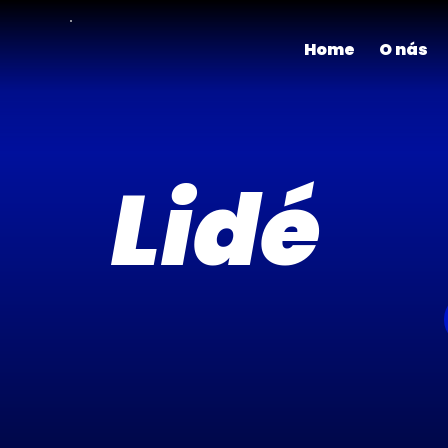
Home
O nás
Lidé