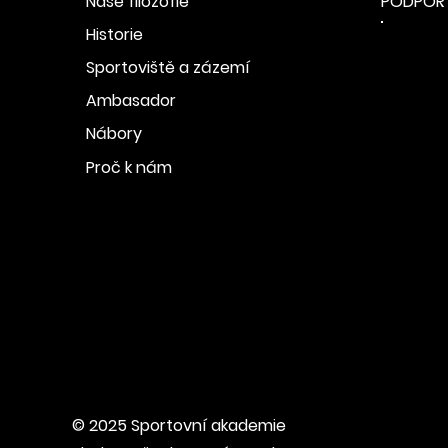
PODPOŘT
Naše filozofie
Historie
Sportoviště a zázemí
Ambasador
Nábory
Proč k nám
© 2025 Sportovní akademie